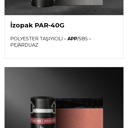
İzopak PAR-40G
POLYESTER TAŞIYICILI –
APP
/SBS –
PE/ARDUAZ