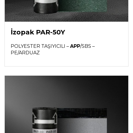
İzopak PAR-50Y
POLYESTER TAŞIYICILI –
APP
/SBS –
PE/ARDUAZ