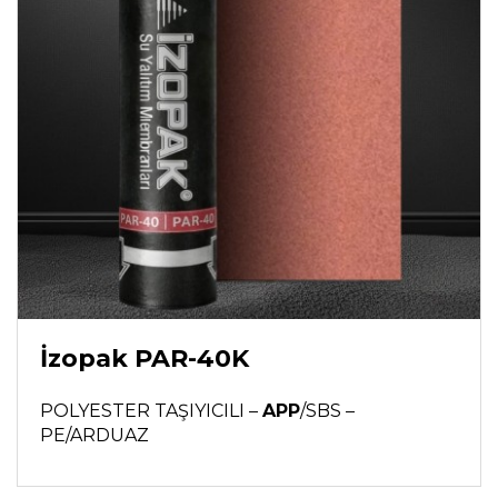
İzopak PAR-40K
POLYESTER TAŞIYICILI –
APP
/SBS –
PE/ARDUAZ