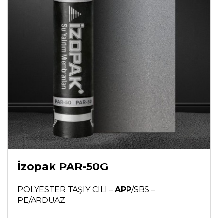
İzopak PAR-50G
POLYESTER TAŞIYICILI –
APP
/SBS –
PE/ARDUAZ