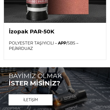
İzopak PAR-50K
POLYESTER TAŞIYICILI –
APP
/SBS –
PE/ARDUAZ
BAYİMİZ OLMAK
İSTER MİSİNİZ?
İLETİŞİM